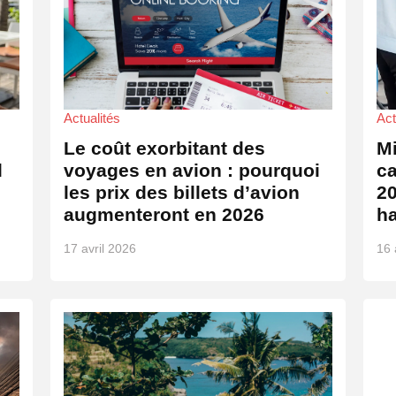
Actualités
Act
Le coût exorbitant des
Mi
l
voyages en avion : pourquoi
ca
les prix des billets d’avion
20
augmenteront en 2026
h
17 avril 2026
16 