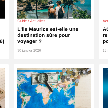
Guide
Actualités
Act
L'île Maurice est-elle une
A
destination sûre pour
re
6)
voyager ?
p
30 janvier 2026
15 